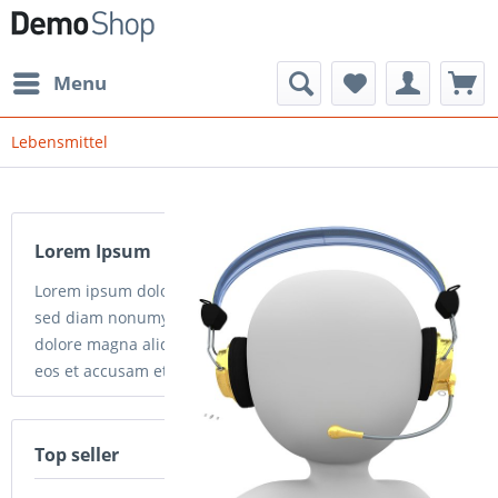
Menu
Lebensmittel
Lorem Ipsum
Lorem ipsum dolor sit amet, consetetur sadipscing elitr,
sed diam nonumy eirmod tempor invidunt ut labore et
dolore magna aliquyam erat, sed diam voluptua. At vero
eos et accusam et justo duo...
read more »
Top seller